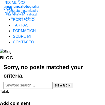
IRIS MUÑOZ
irismunozfotografia
close
Fotógrafa maternidad y
IRIS MUÑOZ
familias
Film y digital
Barcelona • Madrid
PORTFOLIO
fotografia@irismunoz.com
TARIFAS
FORMACIÓN
SOBRE MI
CONTACTO
BLOG
Sorry, no posts matched your
criteria.
Total:
Add comment