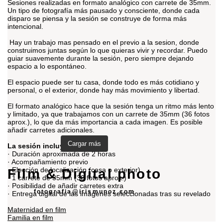
Sesiones realizadas en formato analógico con carrete de 35mm.
Un tipo de fotografía más pausado y consciente, donde cada
disparo se piensa y la sesión se construye de forma más
intencional.
Hay un trabajo mas pensado en el previo a la sesion, donde
construimos juntas según lo que quieras vivir y recordar. Puedo
guiar suavemente durante la sesión, pero siempre dejando
espacio a lo espontáneo.
El espacio puede ser tu casa, donde todo es más cotidiano y
personal, o el exterior, donde hay más movimiento y libertad.
El formato analógico hace que la sesión tenga un ritmo más lento
y limitado, ya que trabajamos con un carrete de 35mm (36 fotos
aprox.), lo que da más importancia a cada imagen. Es posible
añadir carretes adicionales.
Cargar más
La sesión incluye:
· Duración aproximada de 2 horas
· Acompañamiento previo
· Elección de localización (casa o exterior)
Film & Digital photo
· 1 carrete de 35mm (36 fotos aprox.)
· Posibilidad de añadir carretes extra
fotografia@irismunoz.com
· Entrega digital de las imágenes seleccionadas tras su revelado
Maternidad en film
Familia en film