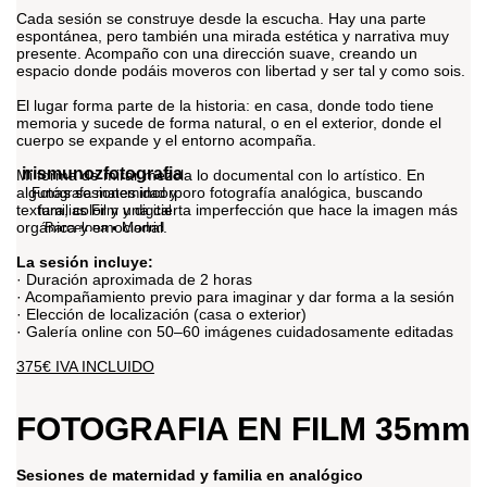
Cada sesión se construye desde la escucha. Hay una parte
espontánea, pero también una mirada estética y narrativa muy
presente. Acompaño con una dirección suave, creando un
espacio donde podáis moveros con libertad y ser tal y como sois.
El lugar forma parte de la historia: en casa, donde todo tiene
memoria y sucede de forma natural, o en el exterior, donde el
cuerpo se expande y el entorno acompaña.
irismunozfotografia
Mi forma de mirar mezcla lo documental con lo artístico. En
algunas sesiones incorporo fotografía analógica, buscando
Fotógrafa maternidad y
textura, color y una cierta imperfección que hace la imagen más
familias
Film y digital
orgánica y emocional.
Barcelona • Madrid
fotografia@irismunoz.com
La sesión incluye:
· Duración aproximada de 2 horas
· Acompañamiento previo para imaginar y dar forma a la sesión
· Elección de localización (casa o exterior)
· Galería online con 50–60 imágenes cuidadosamente editadas
375€ IVA INCLUIDO
FOTOGRAFIA EN FILM 35mm
Sesiones de maternidad y familia en analógico