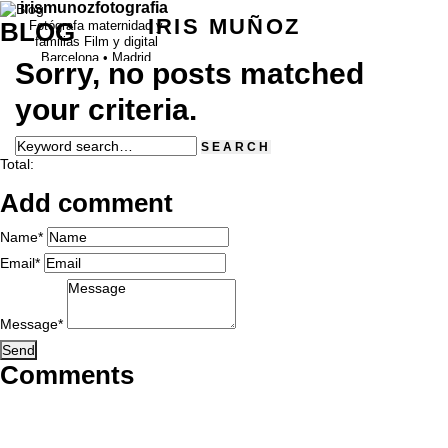
irismunozfotografia
IRIS MUÑOZ
BLOG
Fotógrafa maternidad y
familias
Film y digital
Barcelona • Madrid
Sorry, no posts matched
fotografia@irismunoz.com
your criteria.
Total:
Add comment
Name*
Email*
Message*
Send
Comments