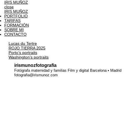
IRIS MUÑOZ
close
IRIS MUÑOZ
PORTFOLIO
TARIFAS
FORMACIÓN
SOBRE MI
CONTACTO
Lucas du Tertre
ROJO TIERRA 2025
Porto’s portraits
Washington’s portraits
irismunozfotografia
Fotógrafa maternidad y familias
Film y digital
Barcelona • Madrid
fotografia@irismunoz.com