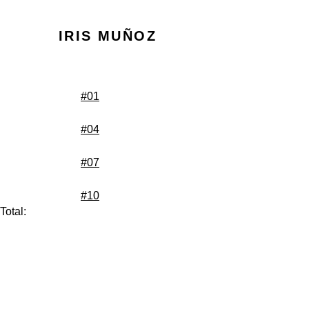
IRIS MUÑOZ
#01
#04
#07
#10
Total: