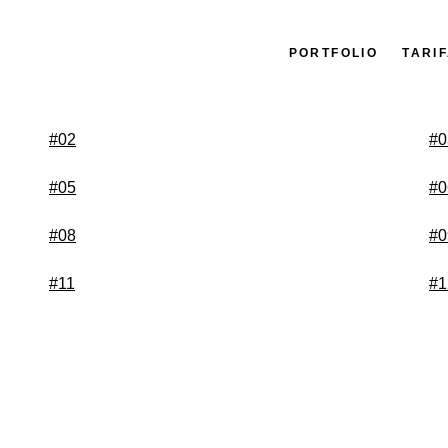
PORTFOLIO
TARI
#02
#0
#05
#0
#08
#0
#11
#1